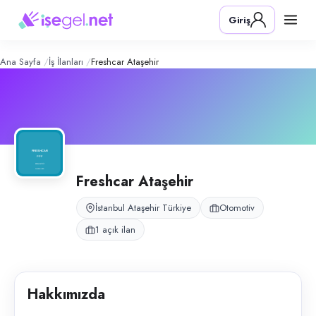
Freshcar Ataşehir
– Şirket Profili
Konum:
Ataşehir, İstanbul
Giriş
Freshcar Ataşehir, İstanbul Ataşehir’de oto yıkama, PPF kaplama ve uyg
Açık pozisyonlar
Ppf Ustası
Ana Sayfa
İş İlanları
Freshcar Ataşehir
Freshcar Ataşehir
İstanbul Ataşehir Türkiye
Otomotiv
1 açık ilan
Hakkımızda