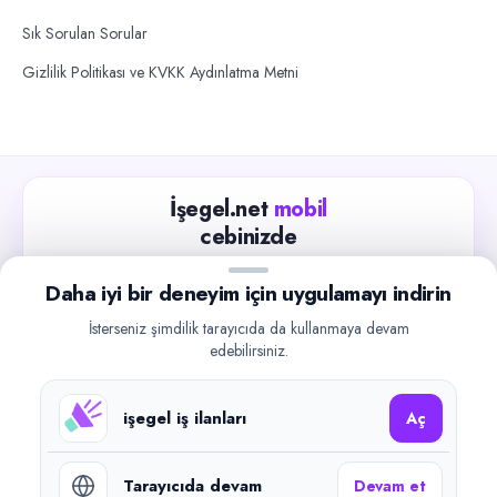
Sık Sorulan Sorular
Gizlilik Politikası ve KVKK Aydınlatma Metni
İşegel.net
mobil
cebinizde
Güncel iş ilanlarını takip edin, işverenlerle hızlıca
Daha iyi bir deneyim için uygulamayı indirin
iletişime geçin.
İsterseniz şimdilik tarayıcıda da kullanmaya devam
App Store
Google Play
edebilirsiniz.
işegel iş ilanları
Aç
Tarayıcıda devam
Devam et
©
2026
işegel.net. Tüm hakları saklıdır.