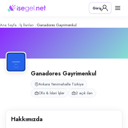
Ganadores Gayrimenkul
– Şirket Prof
Konum:
Yenimahalle, Ankara
Giriş
Ganadores Gayrimenkul, Ankara Yenimahalle’de kurumsal emlak ofisi ve 
Açık pozisyonlar
Sekreter
Gayrimenkul Danışmanı
Ana Sayfa
İş İlanları
Ganadores Gayrimenkul
Ganadores Gayrimenkul
Ankara Yenimahalle Türkiye
Ofis & İdari İşler
2 açık ilan
Hakkımızda