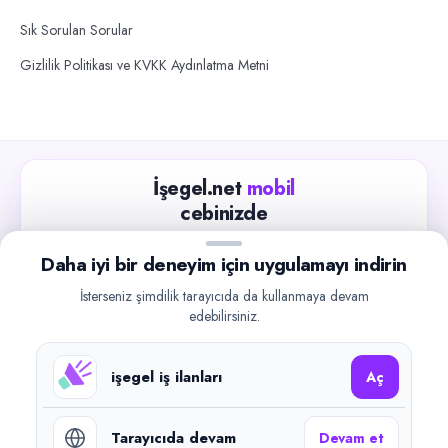
Sık Sorulan Sorular
Gizlilik Politikası ve KVKK Aydınlatma Metni
İşegel.net
mobil
cebinizde
Güncel iş ilanlarını takip edin, işverenlerle hızlıca
Daha iyi bir deneyim için uygulamayı indirin
iletişime geçin.
İsterseniz şimdilik tarayıcıda da kullanmaya devam
App Store
Google Play
edebilirsiniz.
işegel iş ilanları
Aç
Tarayıcıda devam
Devam et
©
2026
işegel.net. Tüm hakları saklıdır.