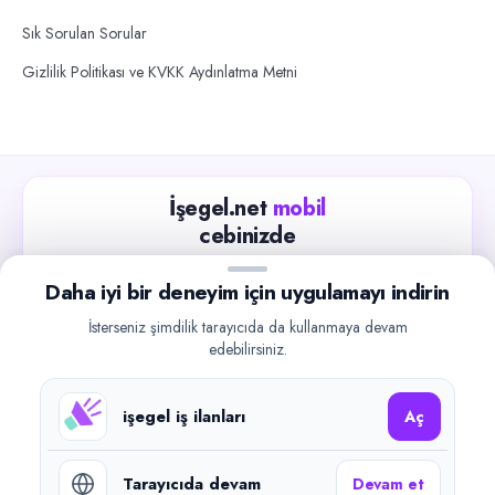
Sık Sorulan Sorular
Gizlilik Politikası ve KVKK Aydınlatma Metni
İşegel.net
mobil
cebinizde
Güncel iş ilanlarını takip edin, işverenlerle hızlıca
Daha iyi bir deneyim için uygulamayı indirin
iletişime geçin.
İsterseniz şimdilik tarayıcıda da kullanmaya devam
App Store
Google Play
edebilirsiniz.
işegel iş ilanları
Aç
Tarayıcıda devam
Devam et
©
2026
işegel.net. Tüm hakları saklıdır.