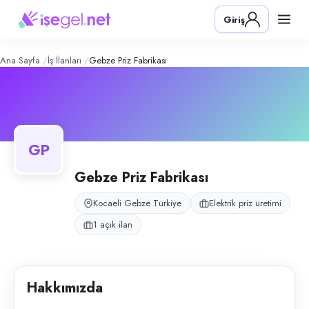
Gebze Priz Fabrikası
– Şirket Profili
Konum:
Gebze, Kocaeli
Giriş
Gebze Priz Fabrikası, Gebze, Kocaeli bölgesinde elektrik priz üretimi a
Açık pozisyonlar
Üretim Personeli (Bay)
Ana Sayfa
İş İlanları
Gebze Priz Fabrikası
GP
Gebze Priz Fabrikası
Kocaeli Gebze Türkiye
Elektrik priz üretimi
1 açık ilan
Hakkımızda