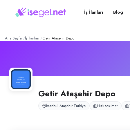
Getir Ataşehir Depo
– Şirk
Konum:
Ataşehir, İstanbul
Getir Ataşehir Küçükbakkalköy ve Ferhatpaşa depoları, İstanbul Ataşehir
İş İlanları
Blog
Açık pozisyonlar
Moto Kurye
Ana Sayfa
İş İlanları
Getir Ataşehir Depo
Getir Ataşehir Depo
İstanbul Ataşehir Türkiye
Hızlı teslimat