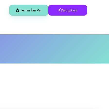
.
Hemen İlan Ver
Giriş/Kayıt