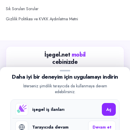
Sık Sorulan Sorular
Gizlilik Politikası ve KVKK Aydınlatma Metni
İşegel.net
mobil
cebinizde
Güncel iş ilanlarını takip edin, işverenlerle hızlıca
Daha iyi bir deneyim için uygulamayı indirin
iletişime geçin.
İsterseniz şimdilik tarayıcıda da kullanmaya devam
App Store
Google Play
edebilirsiniz.
işegel iş ilanları
Aç
Tarayıcıda devam
Devam et
©
2026
işegel.net. Tüm hakları saklıdır.