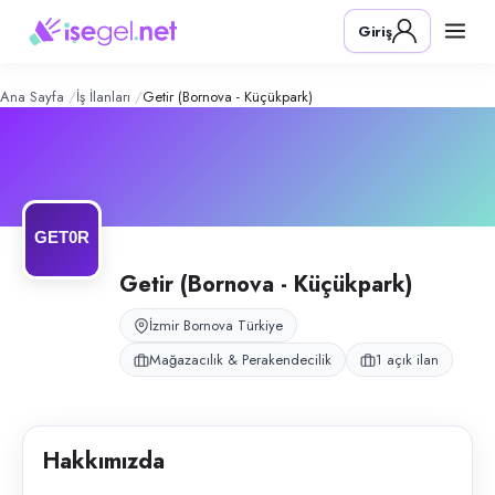
Getir (Bornova - Küçükpark)
– Şirket 
Konum:
Bornova, İzmir
Giriş
Getir Bornova Küçükpark şubesi, hızlı perakende operasyonunda marke
Açık pozisyonlar
Reyon Sorumlusu
Ana Sayfa
İş İlanları
Getir (Bornova - Küçükpark)
Getir (Bornova - Küçükpark)
İzmir Bornova Türkiye
Mağazacılık & Perakendecilik
1 açık ilan
Hakkımızda