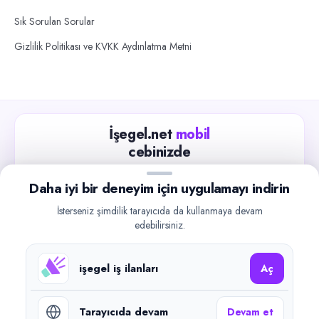
Sık Sorulan Sorular
Gizlilik Politikası ve KVKK Aydınlatma Metni
İşegel.net
mobil
cebinizde
Güncel iş ilanlarını takip edin, işverenlerle hızlıca
Daha iyi bir deneyim için uygulamayı indirin
iletişime geçin.
İsterseniz şimdilik tarayıcıda da kullanmaya devam
App Store
Google Play
edebilirsiniz.
işegel iş ilanları
Aç
Tarayıcıda devam
Devam et
©
2026
işegel.net. Tüm hakları saklıdır.