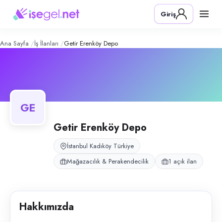
Getir Erenköy Depo
– Şirket Profili
Konum:
Kadıköy, İstanbul
Giriş
Getir Erenköy bayisi, İstanbul Kadıköy Erenköy Etemefendi Caddesi'nde
Açık pozisyonlar
Reyon Sorumlusu
Ana Sayfa
İş İlanları
Getir Erenköy Depo
GE
Getir Erenköy Depo
İstanbul Kadıköy Türkiye
Mağazacılık & Perakendecilik
1 açık ilan
Hakkımızda