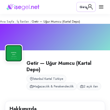
Getir — Uğur Mumcu (Kartal Depo)
–
Konum:
Kartal, İstanbul
Giriş
Getir Uğur Mumcu deposu, İstanbul Kartal’da hızlı perakende depo ve 
Açık pozisyonlar
Depo Sorumlusu
Moto Kurye
Ana Sayfa
İş İlanları
Getir — Uğur Mumcu (Kartal Depo)
Getir — Uğur Mumcu (Kartal
Depo)
İstanbul Kartal Türkiye
Mağazacılık & Perakendecilik
2 açık ilan
Hakkımızda