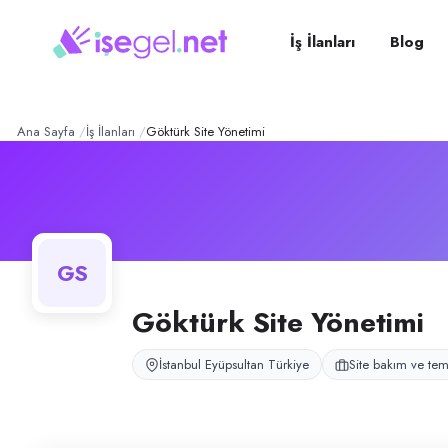
Göktürk Site Yönetimi
– Şir
Konum:
Eyüpsultan, İstanbul
Göktürk Site Yönetimi, Eyüpsultan, İstanbul bölgesinde site bakım ve tem
İş İlanları
Blog
Açık pozisyonlar
Temizlik Personeli
Ana Sayfa
İş İlanları
Göktürk Site Yönetimi
GS
Göktürk Site Yönetimi
İstanbul Eyüpsultan Türkiye
Site bakım ve temi