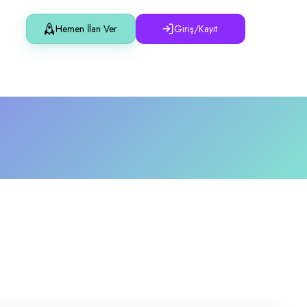
Hemen İlan Ver
Giriş/Kayıt