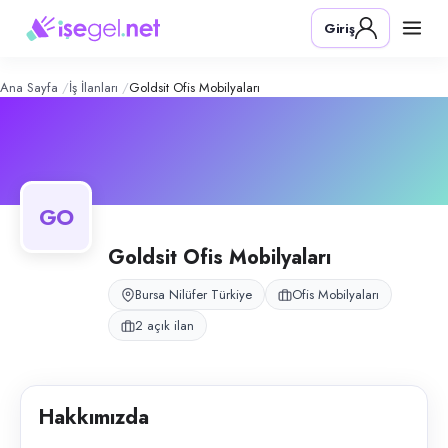
Goldsit Ofis Mobilyaları
– Şirket Prof
Konum:
Nilüfer, Bursa
Giriş
Goldsit Ofis Mobilyaları, Nilüfer, Bursa bölgesinde ofis mobilyaları ala
Açık pozisyonlar
Terzi
Kalıp Bağlama Ayar İşçisi
Ana Sayfa
İş İlanları
Goldsit Ofis Mobilyaları
GO
Goldsit Ofis Mobilyaları
Bursa Nilüfer Türkiye
Ofis Mobilyaları
2 açık ilan
Hakkımızda