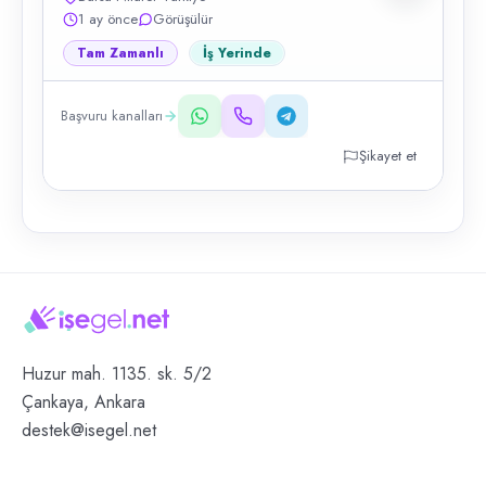
1 ay önce
Görüşülür
Tam Zamanlı
İş Yerinde
Başvuru kanalları
Şikayet et
Huzur mah. 1135. sk. 5/2
Çankaya, Ankara
destek@isegel.net