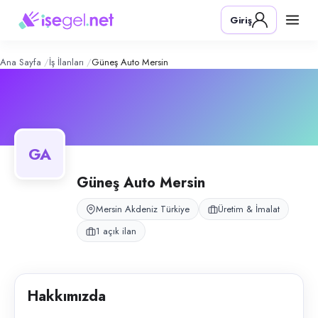
Güneş Auto Mersin
– Şirket Profili
Konum:
Akdeniz, Mersin
Giriş
Güneş Auto, Mersin Akdeniz Tırmıl sanayi sitesinde oto boya ve tamir 
Açık pozisyonlar
Oto Boya Ustası
Ana Sayfa
İş İlanları
Güneş Auto Mersin
GA
Güneş Auto Mersin
Mersin Akdeniz Türkiye
Üretim & İmalat
1 açık ilan
Hakkımızda