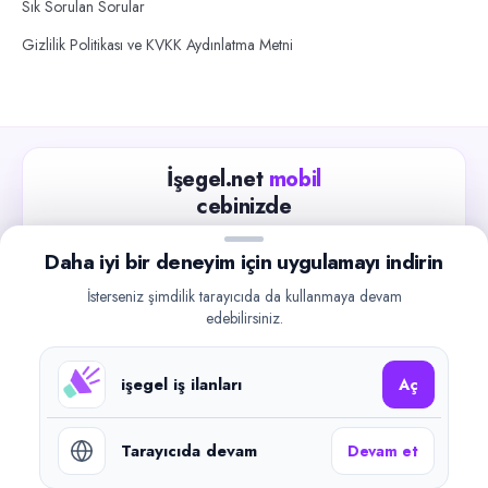
Sık Sorulan Sorular
Gizlilik Politikası ve KVKK Aydınlatma Metni
İşegel.net
mobil
cebinizde
Güncel iş ilanlarını takip edin, işverenlerle hızlıca
Daha iyi bir deneyim için uygulamayı indirin
iletişime geçin.
İsterseniz şimdilik tarayıcıda da kullanmaya devam
App Store
Google Play
edebilirsiniz.
işegel iş ilanları
Aç
Tarayıcıda devam
Devam et
©
2026
işegel.net. Tüm hakları saklıdır.