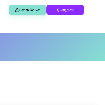
Hemen İlan Ver
Giriş/Kayıt