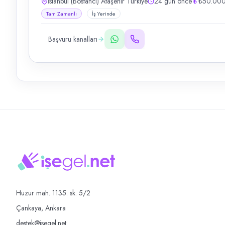
İstanbul (Bostancı) Ataşehir Türkiye
24 gün önce
₺50.000
Tam Zamanlı
İş Yerinde
Başvuru kanalları
Huzur mah. 1135. sk. 5/2
Çankaya, Ankara
destek@isegel.net