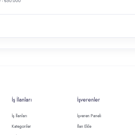
 - ₺50.000
İş İlanları
İşverenler
İş İlanları
İşveren Paneli
Kategoriler
İlan Ekle