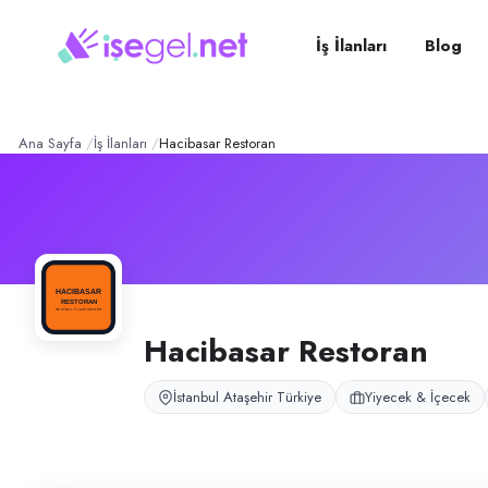
Hacibasar Restoran
– Şirke
Konum:
Ataşehir, İstanbul
Hacibasar Restoran, İstanbul Ataşehir Bostancı şubesinde restoran ope
İş İlanları
Blog
Açık pozisyonlar
Servis Elemanı
Garson
Ana Sayfa
İş İlanları
Hacibasar Restoran
Hacibasar Restoran
İstanbul Ataşehir Türkiye
Yiyecek & İçecek