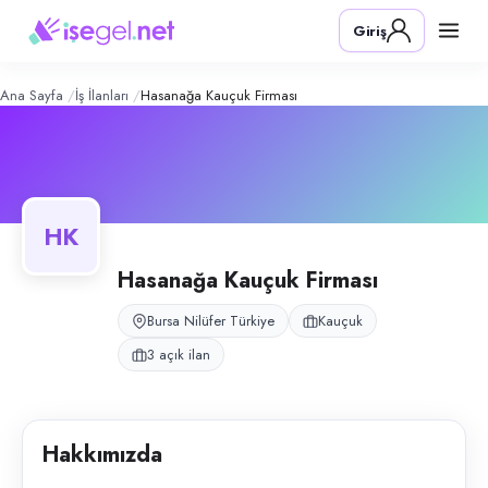
Hasanağa Kauçuk Firması
– Şirket Pr
Konum:
Nilüfer, Bursa
Giriş
Hasanağa Kauçuk Firması, Nilüfer, Bursa bölgesinde kauçuk alanında fa
Açık pozisyonlar
Hat Besleme Elemanı
Üretim Destek Elemanı
Ana Sayfa
İş İlanları
Hasanağa Kauçuk Firması
Paketleme Elemanı
HK
Hasanağa Kauçuk Firması
Bursa Nilüfer Türkiye
Kauçuk
3 açık ilan
Hakkımızda