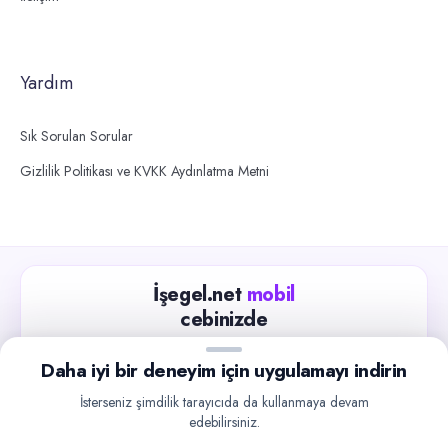
Yardım
Sık Sorulan Sorular
Gizlilik Politikası ve KVKK Aydınlatma Metni
İşegel.net
mobil
cebinizde
Güncel iş ilanlarını takip edin, işverenlerle hızlıca
Daha iyi bir deneyim için uygulamayı indirin
iletişime geçin.
İsterseniz şimdilik tarayıcıda da kullanmaya devam
App Store
Google Play
edebilirsiniz.