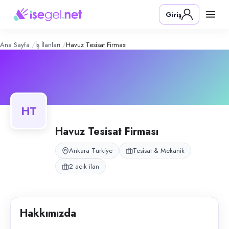
Havuz Tesisat Firması
– Şirket Profili
Konum:
Ankara
Giriş
Havuz Tesisat Firması, Ankara bölgesinde tesisat & mekanik alanında fa
Açık pozisyonlar
Elektrik Tesisat Personeli
Mekanik Tesisat Personeli
Ana Sayfa
İş İlanları
Havuz Tesisat Firması
HT
Havuz Tesisat Firması
Ankara Türkiye
Tesisat & Mekanik
2 açık ilan
Hakkımızda