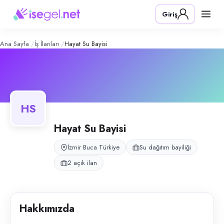
Hayat Su Bayisi
– Şirket Profili
Konum:
Buca, İzmir
Giriş
Hayat Su Bayisi, Buca, İzmir bölgesinde su dağıtım bayiliği alanında fa
Açık pozisyonlar
Dağıtım Personeli
Şoför
Ana Sayfa
İş İlanları
Hayat Su Bayisi
HS
Hayat Su Bayisi
İzmir Buca Türkiye
Su dağıtım bayiliği
2 açık ilan
Hakkımızda