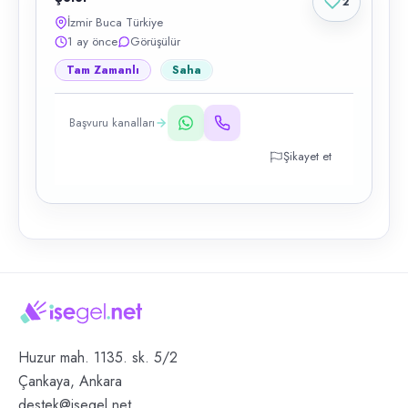
2
İzmir Buca Türkiye
1 ay önce
Görüşülür
Tam Zamanlı
Saha
Başvuru kanalları
Şikayet et
Huzur mah. 1135. sk. 5/2
Çankaya, Ankara
destek@isegel.net