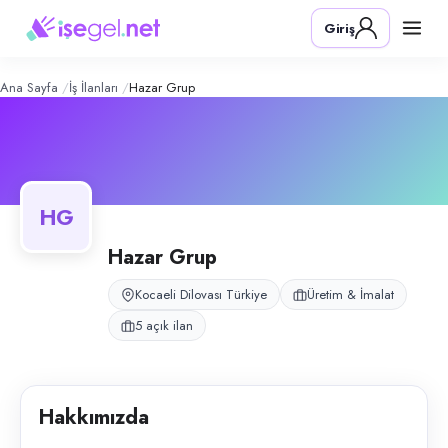
Hazar Grup
– Şirket Profili
Konum:
Dilovası, Kocaeli
Giriş
Kocaeli Dilovası'nda bulunan aydınlatma fabrikası için personel temin
Açık pozisyonlar
Üretim Personeli (Erkek)
Üretim Personeli (Bay)
Ana Sayfa
İş İlanları
Hazar Grup
Kabinli Vinç Operatörü
Üretim İşçisi (Bay)
Üretim Personeli (Bay)
HG
Hazar Grup
Kocaeli Dilovası Türkiye
Üretim & İmalat
5 açık ilan
Hakkımızda