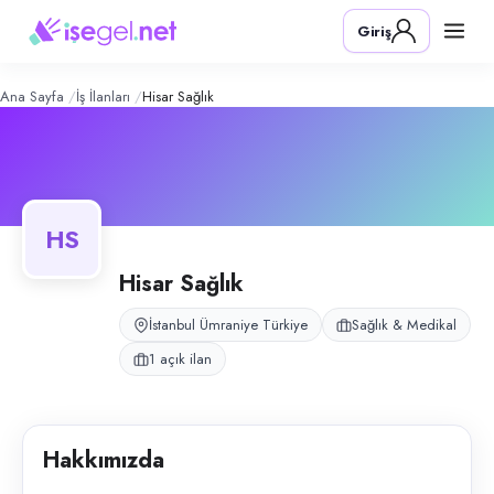
Hisar Sağlık
– Şirket Profili
Konum:
Ümraniye, İstanbul
Giriş
Hisar Sağlık, Ümraniye, İstanbul bölgesinde sağlık & medikal alanında f
Açık pozisyonlar
Mekanik Teknisyeni
Ana Sayfa
İş İlanları
Hisar Sağlık
HS
Hisar Sağlık
İstanbul Ümraniye Türkiye
Sağlık & Medikal
1 açık ilan
Hakkımızda