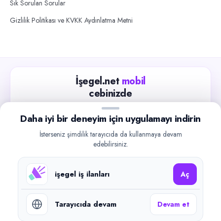
Sık Sorulan Sorular
Gizlilik Politikası ve KVKK Aydınlatma Metni
İşegel.net
mobil
cebinizde
Güncel iş ilanlarını takip edin, işverenlerle hızlıca
Daha iyi bir deneyim için uygulamayı indirin
iletişime geçin.
İsterseniz şimdilik tarayıcıda da kullanmaya devam
App Store
Google Play
edebilirsiniz.
işegel iş ilanları
Aç
Tarayıcıda devam
Devam et
©
2026
işegel.net. Tüm hakları saklıdır.