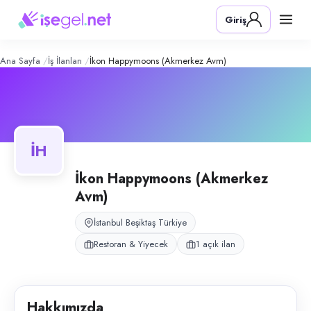
İkon Happymoons (Akmerkez AVM)
–
Konum:
Beşiktaş, İstanbul
Giriş
İkon Happymoons, İstanbul Beşiktaş Etiler Akmerkez AVM'de bulunan re
Açık pozisyonlar
Barista
Ana Sayfa
İş İlanları
İkon Happymoons (Akmerkez Avm)
İH
İkon Happymoons (Akmerkez
Avm)
İstanbul Beşiktaş Türkiye
Restoran & Yiyecek
1 açık ilan
Hakkımızda