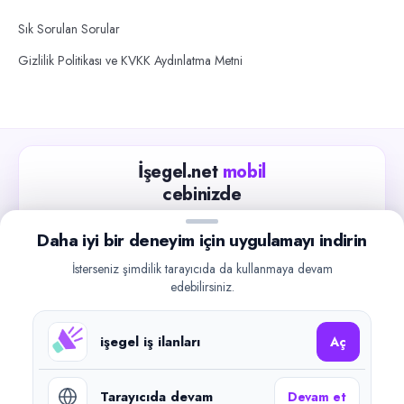
Sık Sorulan Sorular
Gizlilik Politikası ve KVKK Aydınlatma Metni
İşegel.net
mobil
cebinizde
Güncel iş ilanlarını takip edin, işverenlerle hızlıca
Daha iyi bir deneyim için uygulamayı indirin
iletişime geçin.
İsterseniz şimdilik tarayıcıda da kullanmaya devam
App Store
Google Play
edebilirsiniz.
işegel iş ilanları
Aç
Tarayıcıda devam
Devam et
©
2026
işegel.net. Tüm hakları saklıdır.