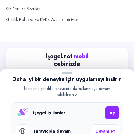
Sık Sorulan Sorular
Gizlilik Politikası ve KVKK Aydınlatma Metni
İşegel.net
mobil
cebinizde
Güncel iş ilanlarını takip edin, işverenlerle hızlıca
Daha iyi bir deneyim için uygulamayı indirin
iletişime geçin.
İsterseniz şimdilik tarayıcıda da kullanmaya devam
App Store
Google Play
edebilirsiniz.
işegel iş ilanları
Aç
Tarayıcıda devam
Devam et
©
2026
işegel.net. Tüm hakları saklıdır.