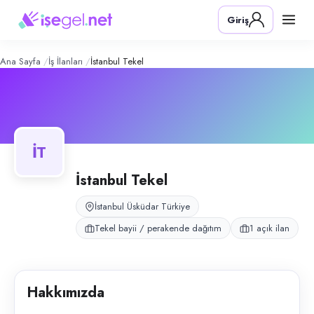
istanbul tekel
– Şirket Profili
Konum:
Üsküdar, İstanbul
Giriş
istanbul tekel, Üsküdar, İstanbul bölgesinde tekel bayii / perakende da
Açık pozisyonlar
Moto Kurye
Ana Sayfa
İş İlanları
İstanbul Tekel
İT
İstanbul Tekel
İstanbul Üsküdar Türkiye
Tekel bayii / perakende dağıtım
1 açık ilan
Hakkımızda