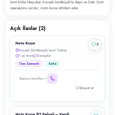
İzmit Emka Meşrubat, Kocaeli İzmitbüyük'te depo ve Getir İzmit
operasyonu yürütür; moto kurye istihdam eder.
Açık İlanlar (
2
)
Moto Kurye
3
Kocaeli (İzmitbüyük) İzmit Türkiye
1 ay önce
Görüşülür
Tam Zamanlı
Saha
Başvuru kanalları
Şikayet et
Moto Kurye (P1 Belgeli — Kendi