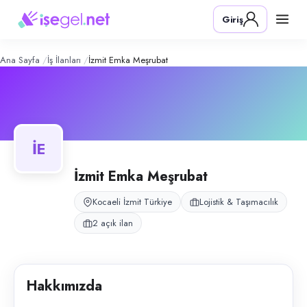
İzmit Emka Meşrubat
– Şirket Profili
Konum:
İzmit, Kocaeli
Giriş
İzmit Emka Meşrubat, Kocaeli İzmitbüyük'te depo ve Getir İzmit operas
Açık pozisyonlar
Moto Kurye
Moto Kurye (P1 Belgeli — Kendi Motoruyla)
Ana Sayfa
İş İlanları
İzmit Emka Meşrubat
İE
İzmit Emka Meşrubat
Kocaeli İzmit Türkiye
Lojistik & Taşımacılık
2 açık ilan
Hakkımızda