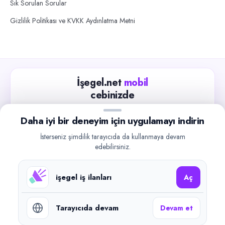
Sık Sorulan Sorular
Gizlilik Politikası ve KVKK Aydınlatma Metni
İşegel.net
mobil
cebinizde
Güncel iş ilanlarını takip edin, işverenlerle hızlıca
Daha iyi bir deneyim için uygulamayı indirin
iletişime geçin.
İsterseniz şimdilik tarayıcıda da kullanmaya devam
App Store
Google Play
edebilirsiniz.
işegel iş ilanları
Aç
Tarayıcıda devam
Devam et
©
2026
işegel.net. Tüm hakları saklıdır.