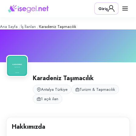
Karadeniz Taşımacılık
– Şirket Profili
Konum:
Antalya
Giriş
Karadeniz Taşımacılık, turizm ve personel taşımacılığı hizmeti sunan fi
Açık pozisyonlar
Personel Ve Turizm Sürücü
Ana Sayfa
İş İlanları
Karadeniz Taşımacılık
Karadeniz Taşımacılık
Antalya Türkiye
Turizm & Taşımacılık
1 açık ilan
Hakkımızda