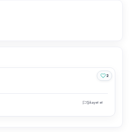
2
Şikayet et