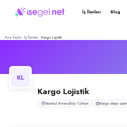
KARGO LOJİSTİK
– Şirket P
Konum:
Arnavutköy, İstanbul
KARGO LOJİSTİK, Arnavutköy, İstanbul bölgesinde kargo depo operasyo
İş İlanları
Blog
Açık pozisyonlar
Depo Personeli (Bay)
Ana Sayfa
İş İlanları
Kargo Lojistik
KL
Kargo Lojistik
İstanbul Arnavutköy Türkiye
Kargo depo oper