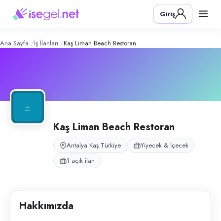
Kaş Liman Beach Restoran
– Şirket Pr
Konum:
Kaş, Antalya
Giriş
Kaş sahilinde beach restoran; mevsimlik servis ve mutfak destek kadro
Açık pozisyonlar
Garson Komi
Ana Sayfa
İş İlanları
Kaş Liman Beach Restoran
Kaş Liman Beach Restoran
Antalya Kaş Türkiye
Yiyecek & İçecek
1 açık ilan
Hakkımızda