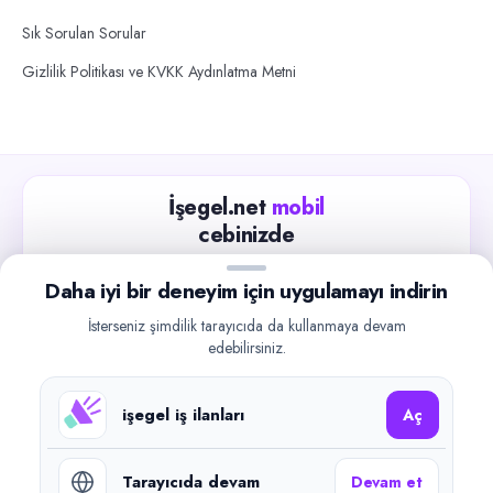
Sık Sorulan Sorular
Gizlilik Politikası ve KVKK Aydınlatma Metni
İşegel.net
mobil
cebinizde
Güncel iş ilanlarını takip edin, işverenlerle hızlıca
Daha iyi bir deneyim için uygulamayı indirin
iletişime geçin.
İsterseniz şimdilik tarayıcıda da kullanmaya devam
App Store
Google Play
edebilirsiniz.
işegel iş ilanları
Aç
Tarayıcıda devam
Devam et
©
2026
işegel.net. Tüm hakları saklıdır.