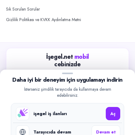
Sık Sorulan Sorular
Gizlilik Politikası ve KVKK Aydınlatma Metni
İşegel.net
mobil
cebinizde
Güncel iş ilanlarını takip edin, işverenlerle hızlıca
Daha iyi bir deneyim için uygulamayı indirin
iletişime geçin.
İsterseniz şimdilik tarayıcıda da kullanmaya devam
App Store
Google Play
edebilirsiniz.
işegel iş ilanları
Aç
Tarayıcıda devam
Devam et
©
2026
işegel.net. Tüm hakları saklıdır.