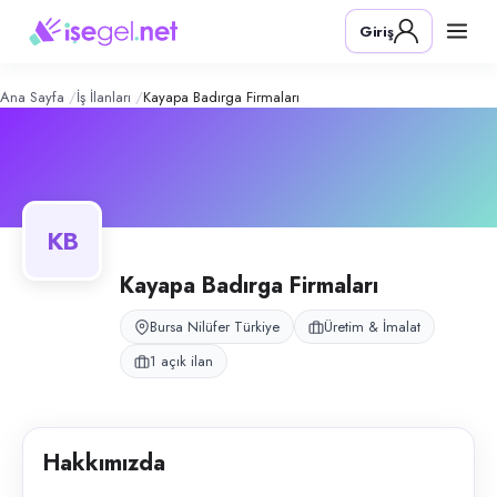
Kayapa Badırga Firmaları
– Şirket Pro
Konum:
Nilüfer, Bursa
Giriş
Kayapa Badırga Firmaları, Nilüfer, Bursa bölgesinde üretim & i̇malat al
Açık pozisyonlar
Meydancı (Bay)
Ana Sayfa
İş İlanları
Kayapa Badırga Firmaları
KB
Kayapa Badırga Firmaları
Bursa Nilüfer Türkiye
Üretim & İmalat
1 açık ilan
Hakkımızda