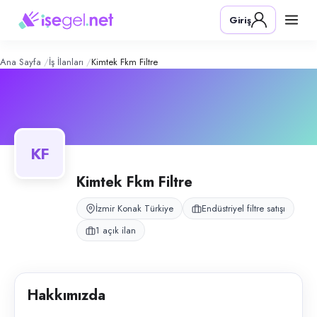
Kimtek fkm filtre
– Şirket Profili
Konum:
Konak, İzmir
Giriş
Kimtek fkm filtre, Konak, İzmir bölgesinde endüstriyel filtre satışı alanın
Açık pozisyonlar
Satış Pazarlama Elemanı
Ana Sayfa
İş İlanları
Kimtek Fkm Filtre
KF
Kimtek Fkm Filtre
İzmir Konak Türkiye
Endüstriyel filtre satışı
1 açık ilan
Hakkımızda