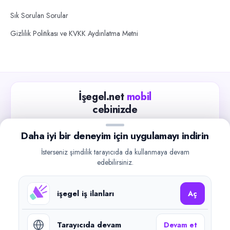
Sık Sorulan Sorular
Gizlilik Politikası ve KVKK Aydınlatma Metni
İşegel.net
mobil
cebinizde
Güncel iş ilanlarını takip edin, işverenlerle hızlıca
Daha iyi bir deneyim için uygulamayı indirin
iletişime geçin.
İsterseniz şimdilik tarayıcıda da kullanmaya devam
App Store
Google Play
edebilirsiniz.
işegel iş ilanları
Aç
Tarayıcıda devam
Devam et
©
2026
işegel.net. Tüm hakları saklıdır.