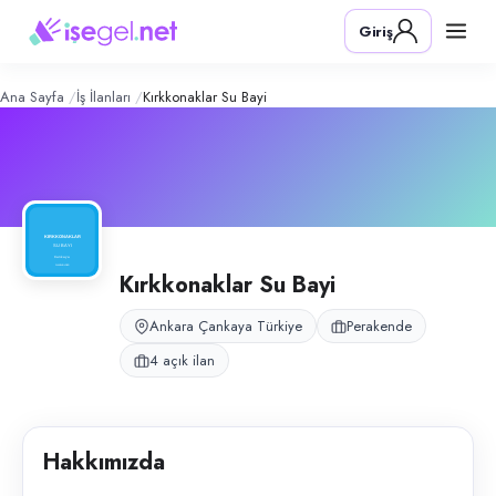
Kırkkonaklar Su Bayi
– Şirket Profili
Konum:
Çankaya, Ankara
Giriş
Kırkkonaklar Su Bayi, Ankara Çankaya Kırkkonaklar’da toptan-perakend
Açık pozisyonlar
Tele Satış Temsilcisi (Bayan)
Müşteri Temsilcisi (Bayan)
Ana Sayfa
İş İlanları
Kırkkonaklar Su Bayi
Aşçı (Bayan)
Ön Muhasebe Elemanı (Bayan)
Kırkkonaklar Su Bayi
Ankara Çankaya Türkiye
Perakende
4 açık ilan
Hakkımızda