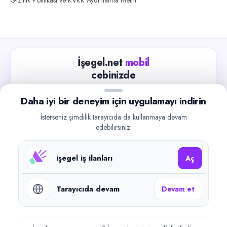
İşegel.net
mobil
cebinizde
Güncel iş ilanlarını takip edin, işverenlerle hızlıca
Daha iyi bir deneyim için uygulamayı indirin
iletişime geçin.
İsterseniz şimdilik tarayıcıda da kullanmaya devam
App Store
Google Play
edebilirsiniz.
işegel iş ilanları
Aç
Tarayıcıda devam
Devam et
©
2026
işegel.net. Tüm hakları saklıdır.
işegel.net bir ilan yayın platformudur; iş bulma aracılığı veya işe
yerleştirme faaliyeti yapmaz.