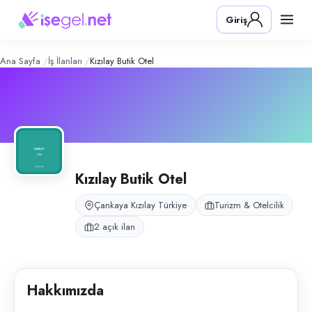
Kızılay Butik Otel
– Şirket Profili
Konum:
Kızılay, Çankaya, Ankara
Giriş
Kızılay Butik Otel, Ankara Kızılay’da konaklama ve kat hizmetleri opera
Açık pozisyonlar
Belboy (Bay)
Kat Görevlisi (Bayan)
Ana Sayfa
İş İlanları
Kızılay Butik Otel
Kızılay Butik Otel
Çankaya Kızılay Türkiye
Turizm & Otelcilik
2 açık ilan
Hakkımızda