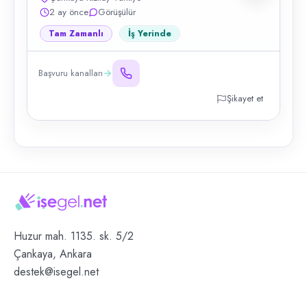
2 ay önce
Görüşülür
Tam Zamanlı
İş Yerinde
Başvuru kanalları
Şikayet et
Huzur mah. 1135. sk. 5/2
Çankaya, Ankara
destek@isegel.net