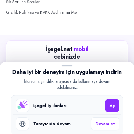
Sık Sorulan Sorular
Gizlilik Politikası ve KVKK Aydınlatma Metni
İşegel.net
mobil
cebinizde
Güncel iş ilanlarını takip edin, işverenlerle hızlıca
Daha iyi bir deneyim için uygulamayı indirin
iletişime geçin.
İsterseniz şimdilik tarayıcıda da kullanmaya devam
App Store
Google Play
edebilirsiniz.
işegel iş ilanları
Aç
Tarayıcıda devam
Devam et
©
2026
işegel.net. Tüm hakları saklıdır.