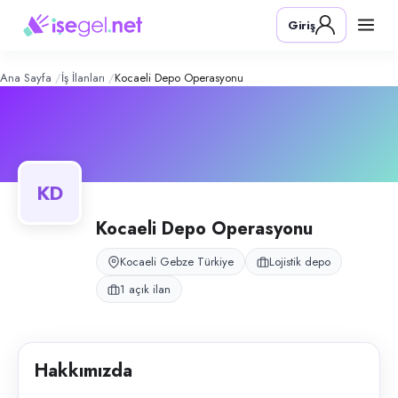
Kocaeli Depo Operasyonu
– Şirket Pr
Konum:
Gebze, Kocaeli
Giriş
Kocaeli Depo Operasyonu, Gebze, Kocaeli bölgesinde lojistik depo ala
Açık pozisyonlar
Depo Personeli
Ana Sayfa
İş İlanları
Kocaeli Depo Operasyonu
KD
Kocaeli Depo Operasyonu
Kocaeli Gebze Türkiye
Lojistik depo
1 açık ilan
Hakkımızda