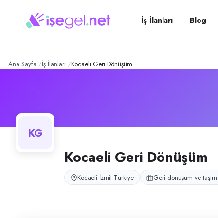
Kocaeli Geri Dönüşüm
– Şi
Konum:
İzmit, Kocaeli
Kocaeli Geri Dönüşüm, İzmit, Kocaeli bölgesinde geri dönüşüm ve taşıma
İş İlanları
Blog
Açık pozisyonlar
Panelvan Sürücüsü
Ana Sayfa
İş İlanları
Kocaeli Geri Dönüşüm
KG
Kocaeli Geri Dönüşüm
Kocaeli İzmit Türkiye
Geri dönüşüm ve taşıma