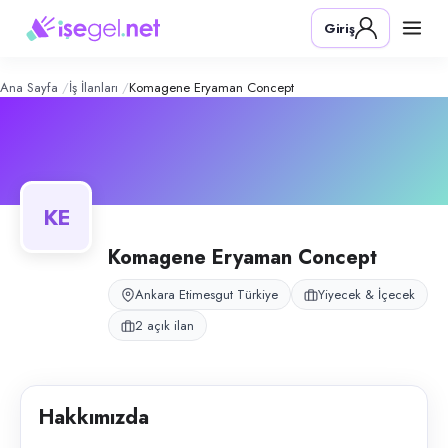
Komagene Eryaman Concept
– Şirket
Konum:
Etimesgut, Ankara
Giriş
Komagene Eryaman Concept Çarşı şubesi, Ankara Etimesgut'ta çiğ köfte 
Açık pozisyonlar
Tezgahtar
Tezgahtar (Çiğ Köfte — Part-time)
Ana Sayfa
İş İlanları
Komagene Eryaman Concept
KE
Komagene Eryaman Concept
Ankara Etimesgut Türkiye
Yiyecek & İçecek
2 açık ilan
Hakkımızda