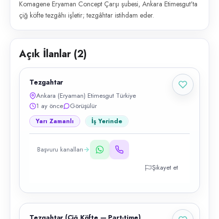
Komagene Eryaman Concept Çarşı şubesi, Ankara Etimesgut'ta
çiğ köfte tezgâhı işletir; tezgâhtar istihdam eder.
Açık İlanlar (
2
)
Tezgahtar
Ankara (Eryaman) Etimesgut Türkiye
1 ay önce
Görüşülür
Yarı Zamanlı
İş Yerinde
Başvuru kanalları
Şikayet et
Tezgahtar (Çiğ Köfte — Part-time)