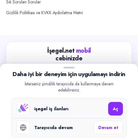
Sık Sorulan Sorular
Gizlilik Politikası ve KVKK Aydınlatma Metni
İşegel.net
mobil
cebinizde
Güncel iş ilanlarını takip edin, işverenlerle hızlıca
Daha iyi bir deneyim için uygulamayı indirin
iletişime geçin.
İsterseniz şimdilik tarayıcıda da kullanmaya devam
App Store
Google Play
edebilirsiniz.
işegel iş ilanları
Aç
Tarayıcıda devam
Devam et
©
2026
işegel.net. Tüm hakları saklıdır.