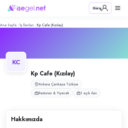
Kp Cafe (Kızılay)
– Şirket Profili
Konum:
Çankaya, Ankara
Giriş
Kp Cafe, Ankara Çankaya Kızılay Meşrutiyet bölgesinde cafe hizmeti su
Açık pozisyonlar
Servis Elemanı (Bayan)
Ana Sayfa
İş İlanları
Kp Cafe (Kızılay)
KC
Kp Cafe (Kızılay)
Ankara Çankaya Türkiye
Restoran & Yiyecek
1 açık ilan
Hakkımızda