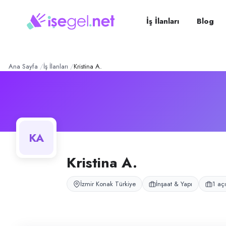
Kristina A.
– Şirket Profili
Konum:
Konak, İzmir
Kristina A., Konak, İzmir bölgesinde i̇nşaat & yapı alanında faaliyet gös
İş İlanları
Blog
Açık pozisyonlar
İşçi
Ana Sayfa
İş İlanları
Kristina A.
KA
Kristina A.
İzmir Konak Türkiye
İnşaat & Yapı
1 açı