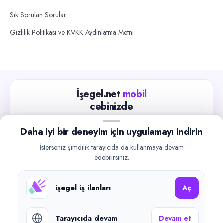
Sık Sorulan Sorular
Gizlilik Politikası ve KVKK Aydınlatma Metni
İşegel.net
mobil
cebinizde
Güncel iş ilanlarını takip edin, işverenlerle hızlıca
Daha iyi bir deneyim için uygulamayı indirin
iletişime geçin.
İsterseniz şimdilik tarayıcıda da kullanmaya devam
App Store
Google Play
edebilirsiniz.
işegel iş ilanları
Aç
Tarayıcıda devam
Devam et
©
2026
işegel.net. Tüm hakları saklıdır.