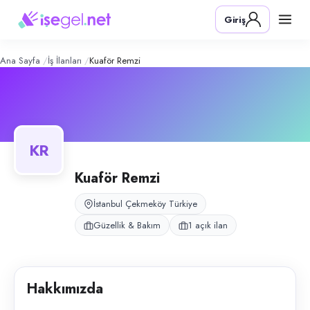
KUAFÖR REMZİ
– Şirket Profili
Konum:
Çekmeköy, İstanbul
Giriş
KUAFÖR REMZİ, Çekmeköy, İstanbul bölgesinde güzellik & bakım alanın
Açık pozisyonlar
Erkek Kuaförü
Ana Sayfa
İş İlanları
Kuaför Remzi
KR
Kuaför Remzi
İstanbul Çekmeköy Türkiye
Güzellik & Bakım
1 açık ilan
Hakkımızda