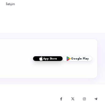
İletişim
App Store
Google Play