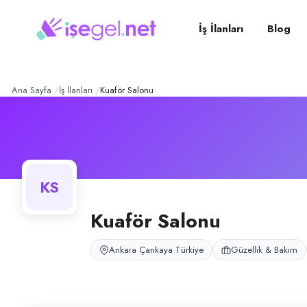
Kuaför Salonu
– Şirket Prof
Konum:
Çankaya, Ankara
Kuaför Salonu, Çankaya, Ankara bölgesinde güzellik & bakım alanında f
İş İlanları
Blog
Açık pozisyonlar
Kadın Kuaförü (Bayan)
Kadın Kuaförü
Ana Sayfa
İş İlanları
Kuaför Salonu
KS
Kuaför Salonu
Ankara Çankaya Türkiye
Güzellik & Bakım