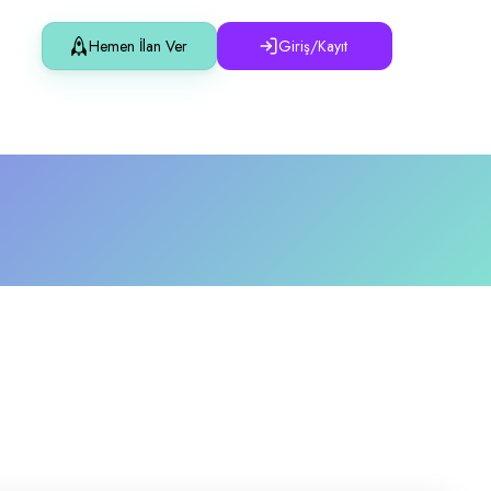
Hemen İlan Ver
Giriş/Kayıt