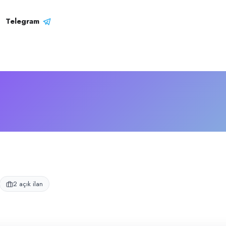
ili
aaliyet gösteren işletmedir.
Telegram
2 açık ilan