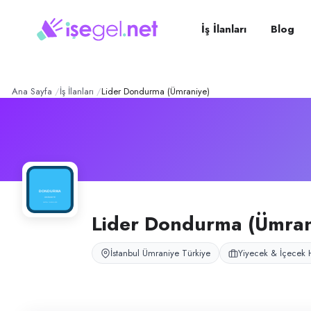
Lider Dondurma (Ümraniye
Konum:
Ümraniye, İstanbul
Lider Dondurma, İstanbul Ümraniye’de dondurma tezgâhı ve ön saha sat
İş İlanları
Blog
Açık pozisyonlar
Tezgahtar
Ana Sayfa
İş İlanları
Lider Dondurma (Ümraniye)
Lider Dondurma (Ümran
İstanbul Ümraniye Türkiye
Yiyecek & İçecek H