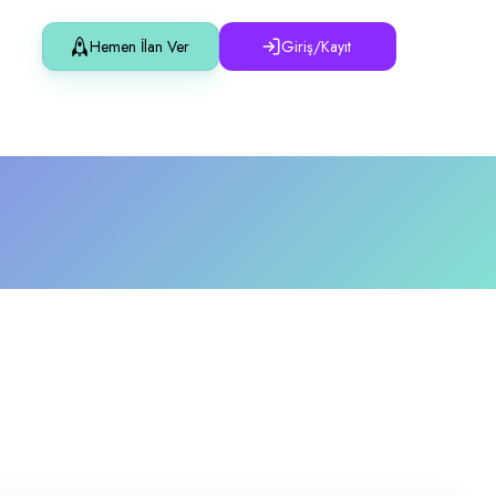
Hemen İlan Ver
Giriş/Kayıt