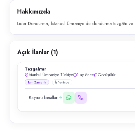
Hakkımızda
Lider Dondurma, İstanbul Ümraniye’de dondurma tezgâhı ve ön
Açık İlanlar (
1
)
Tezgahtar
İstanbul Ümraniye Türkiye
1 ay önce
Görüşülür
Tam Zamanlı
İş Yerinde
Başvuru kanalları