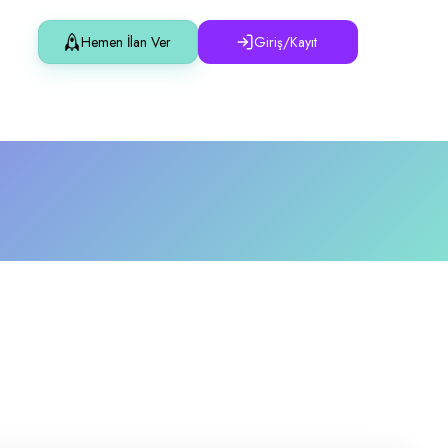
Hemen İlan Ver
Giriş/Kayıt