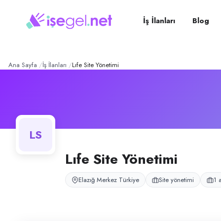
LIFE SİTE YÖNETİMİ
– Şirk
Konum:
Merkez, Elazığ
LIFE SİTE YÖNETİMİ, Merkez, Elazığ bölgesinde site yönetimi alanında 
İş İlanları
Blog
Açık pozisyonlar
Temizlik Görevlisi (Bayan)
Ana Sayfa
İş İlanları
Lıfe Site Yönetimi
LS
Lıfe Site Yönetimi
Elazığ Merkez Türkiye
Site yönetimi
1 