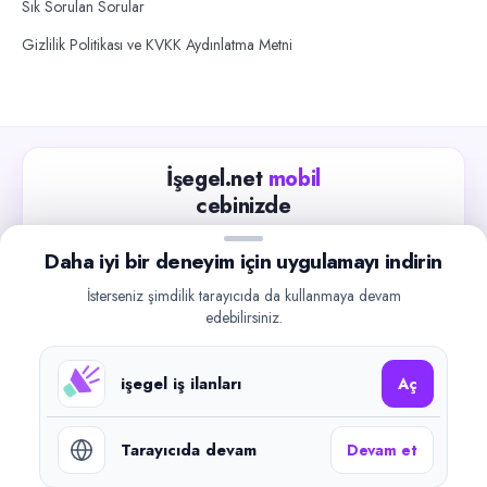
Sık Sorulan Sorular
Gizlilik Politikası ve KVKK Aydınlatma Metni
İşegel.net
mobil
cebinizde
Güncel iş ilanlarını takip edin, işverenlerle hızlıca
Daha iyi bir deneyim için uygulamayı indirin
iletişime geçin.
İsterseniz şimdilik tarayıcıda da kullanmaya devam
App Store
Google Play
edebilirsiniz.
işegel iş ilanları
Aç
Tarayıcıda devam
Devam et
©
2026
işegel.net. Tüm hakları saklıdır.