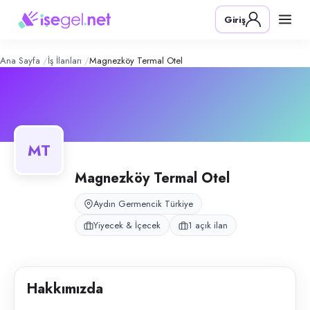
Magnezköy Termal Otel
– Şirket Profi
Konum:
Germencik, Aydın
Giriş
Magnezköy Termal Otel, Aydın Germencik Ortaklar’da termal otel ve ha
Açık pozisyonlar
Barista
Ana Sayfa
İş İlanları
Magnezköy Termal Otel
MT
Magnezköy Termal Otel
Aydın Germencik Türkiye
Yiyecek & İçecek
1 açık ilan
Hakkımızda