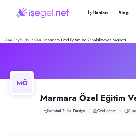
Marmara Özel Eğitim ve Re
Konum:
Tuzla, İstanbul
Marmara Özel Eğitim ve Rehabilitasyon Merkezi, Tuzla, İstanbul bölgesi
İş İlanları
Blog
Açık pozisyonlar
Şoför
Ana Sayfa
İş İlanları
Marmara Özel Eğitim Ve Rehabilitasyon Merkezi
MÖ
Marmara Özel Eğitim Ve
İstanbul Tuzla Türkiye
Özel eğitim
1 aç