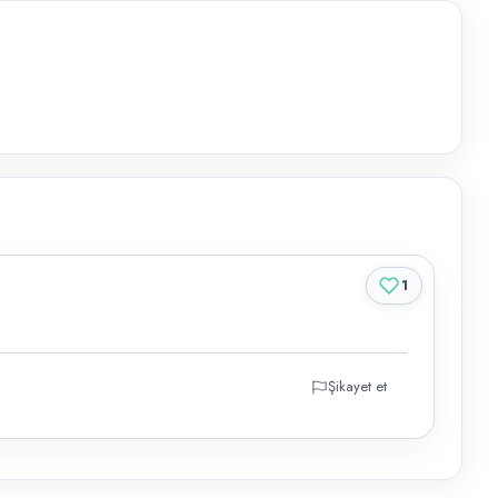
1
Şikayet et