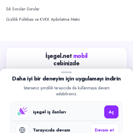
Sık Sorulan Sorular
Gizlilik Politikası ve KVKK Aydınlatma Metni
İşegel.net
mobil
cebinizde
Güncel iş ilanlarını takip edin, işverenlerle hızlıca
Daha iyi bir deneyim için uygulamayı indirin
iletişime geçin.
İsterseniz şimdilik tarayıcıda da kullanmaya devam
App Store
Google Play
edebilirsiniz.
işegel iş ilanları
Aç
Tarayıcıda devam
Devam et
©
2026
işegel.net. Tüm hakları saklıdır.