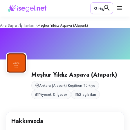
Meşhur Yıldız Aspava (Atapark)
– Şir
Konum:
Keçiören, Ankara (Atapark)
Giriş
Meşhur Yıldız Aspava Atapark, Ankara Keçiören’de restoran ve salata
Açık pozisyonlar
Kebap & Döner Ustası
Salata Ustası
Ana Sayfa
İş İlanları
Meşhur Yıldız Aspava (Atapark)
Meşhur Yıldız Aspava (Atapark)
Ankara (Atapark) Keçiören Türkiye
Yiyecek & İçecek
2 açık ilan
Hakkımızda