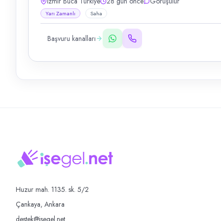
İzmir Buca Türkiye
28 gün önce
Görüşülür
Yarı Zamanlı
Saha
Başvuru kanalları
Huzur mah. 1135. sk. 5/2
Çankaya, Ankara
destek@isegel.net