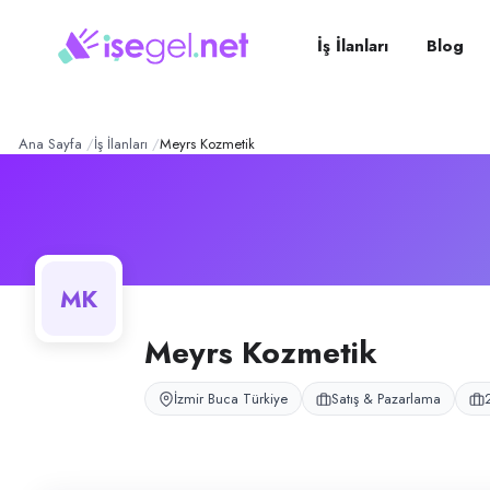
Meyrs Kozmetik
– Şirket Pr
Konum:
Buca, İzmir
Meyrs Kozmetik, İzmir Buca'da kurumsal kozmetik firması; saha tanıtım 
İş İlanları
Blog
Açık pozisyonlar
Saha Satış Temsilcisi (Bayan)
Saha Satış Temsilcisi (Bayan — Part-time)
Ana Sayfa
İş İlanları
Meyrs Kozmetik
MK
Meyrs Kozmetik
İzmir Buca Türkiye
Satış & Pazarlama