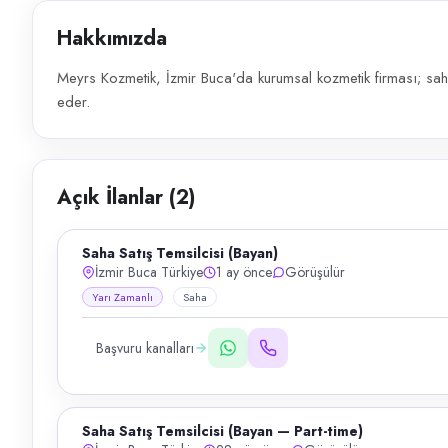
Hakkımızda
Meyrs Kozmetik, İzmir Buca'da kurumsal kozmetik firması; saha
eder.
Açık İlanlar (
2
)
Saha Satış Temsilcisi (Bayan)
İzmir Buca Türkiye
1 ay önce
Görüşülür
Yarı Zamanlı
Saha
Başvuru kanalları
Saha Satış Temsilcisi (Bayan — Part-time)