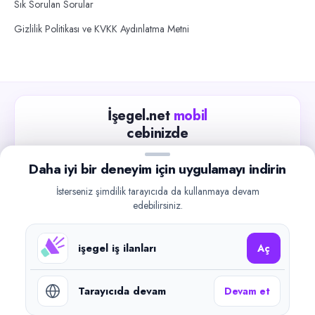
Sık Sorulan Sorular
Gizlilik Politikası ve KVKK Aydınlatma Metni
İşegel.net
mobil
cebinizde
Güncel iş ilanlarını takip edin, işverenlerle hızlıca
Daha iyi bir deneyim için uygulamayı indirin
iletişime geçin.
İsterseniz şimdilik tarayıcıda da kullanmaya devam
App Store
Google Play
edebilirsiniz.
işegel iş ilanları
Aç
Tarayıcıda devam
Devam et
©
2026
işegel.net. Tüm hakları saklıdır.