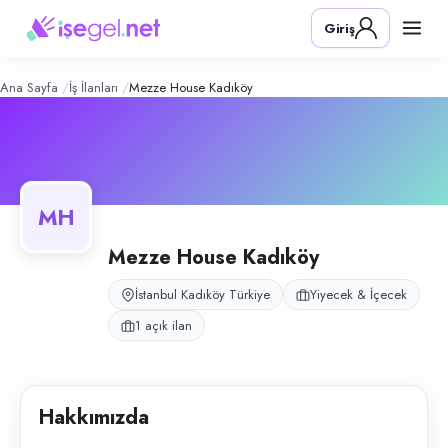
Mezze House Kadıköy
– Şirket Profil
Konum:
Kadıköy, İstanbul
Giriş
Mezze House Kadıköy, İstanbul Kadıköy’de restoran mutfak ve bulaşık 
Açık pozisyonlar
Bulaşıkçı
Ana Sayfa
İş İlanları
Mezze House Kadıköy
MH
Mezze House Kadıköy
İstanbul Kadıköy Türkiye
Yiyecek & İçecek
1 açık ilan
Hakkımızda