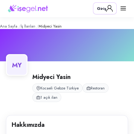
Midyeci Yasin
– Şirket Profili
Konum:
Gebze, Kocaeli
Giriş
Midyeci Yasin, Gebze, Kocaeli bölgesinde restoran alanında faaliyet g
Açık pozisyonlar
Kebap & Döner Ustası
Ana Sayfa
İş İlanları
Midyeci Yasin
MY
Midyeci Yasin
Kocaeli Gebze Türkiye
Restoran
1 açık ilan
Hakkımızda