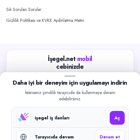
Sık Sorulan Sorular
Gizlilik Politikası ve KVKK Aydınlatma Metni
İşegel.net
mobil
cebinizde
Güncel iş ilanlarını takip edin, işverenlerle hızlıca
Daha iyi bir deneyim için uygulamayı indirin
iletişime geçin.
İsterseniz şimdilik tarayıcıda da kullanmaya devam
App Store
Google Play
edebilirsiniz.
işegel iş ilanları
Aç
Tarayıcıda devam
Devam et
©
2026
işegel.net. Tüm hakları saklıdır.