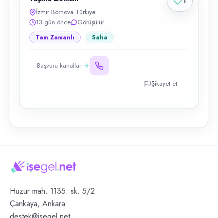
1
İzmir Bornova Türkiye
13 gün önce
Görüşülür
Tam Zamanlı
Saha
Başvuru kanalları
Şikayet et
Huzur mah. 1135. sk. 5/2
Çankaya, Ankara
destek@isegel.net