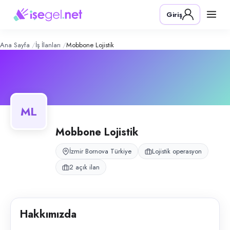
Mobbone Lojistik
– Şirket Profili
Konum:
Bornova, İzmir
Giriş
Mobbone Lojistik, Bornova, İzmir bölgesinde lojistik operasyon alanınd
Açık pozisyonlar
Depo Görevlisi
Taşıma Elemanı
Ana Sayfa
İş İlanları
Mobbone Lojistik
ML
Mobbone Lojistik
İzmir Bornova Türkiye
Lojistik operasyon
2 açık ilan
Hakkımızda