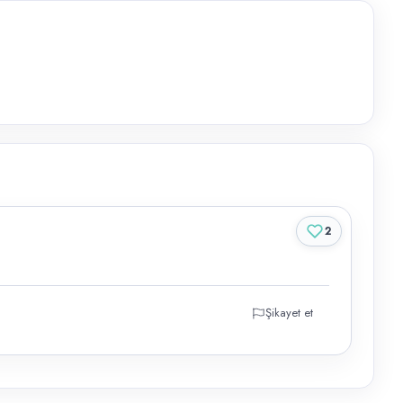
2
Şikayet et