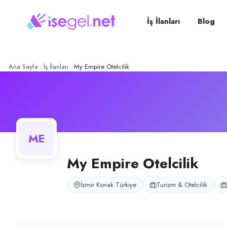
My Empire Otelcilik
– Şirke
Konum:
Konak, İzmir
My Empire Otelcilik, İzmir Konak’ta butik ölçekli otel işletmeciliği yapma
İş İlanları
Blog
Açık pozisyonlar
Temizlik Personeli
Ana Sayfa
İş İlanları
My Empire Otelcilik
ME
My Empire Otelcilik
İzmir Konak Türkiye
Turizm & Otelcilik