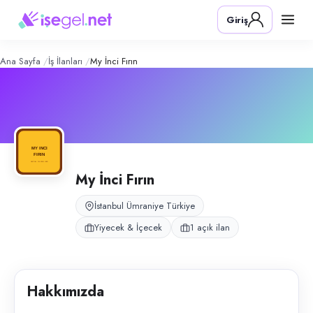
My İnci Fırın
– Şirket Profili
Konum:
Ümraniye, İstanbul
Giriş
My İnci Fırın, İstanbul Ümraniye bölgesinde fırın ve cafe operasyonları
Açık pozisyonlar
Servis Elemanı
Ana Sayfa
İş İlanları
My İnci Fırın
My İnci Fırın
İstanbul Ümraniye Türkiye
Yiyecek & İçecek
1 açık ilan
Hakkımızda