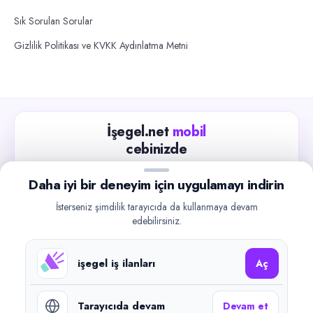
Sık Sorulan Sorular
Gizlilik Politikası ve KVKK Aydınlatma Metni
İşegel.net
mobil
cebinizde
Güncel iş ilanlarını takip edin, işverenlerle hızlıca
Daha iyi bir deneyim için uygulamayı indirin
iletişime geçin.
İsterseniz şimdilik tarayıcıda da kullanmaya devam
App Store
Google Play
edebilirsiniz.
işegel iş ilanları
Aç
Tarayıcıda devam
Devam et
©
2026
işegel.net. Tüm hakları saklıdır.