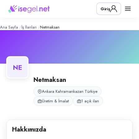
netmaksan
– Şirket Profili
Konum:
Kahramankazan, Ankara
Giriş
netmaksan, Kahramankazan, Ankara bölgesinde üretim & i̇malat alanında
Açık pozisyonlar
Cnc Lazer Programcı
Ana Sayfa
İş İlanları
Netmaksan
NE
Netmaksan
Ankara Kahramankazan Türkiye
Üretim & İmalat
1 açık ilan
Hakkımızda