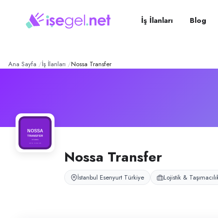
Nossa Transfer
– Şirket Pro
Konum:
Esenyurt, İstanbul
Nossa Transfer, İstanbul geneli ve şehir dışı yolcu transfer hizmeti sunan
İş İlanları
Blog
Açık pozisyonlar
Şoför
Ana Sayfa
İş İlanları
Nossa Transfer
Nossa Transfer
İstanbul Esenyurt Türkiye
Lojistik & Taşımacılı