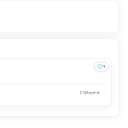
1
Şikayet et