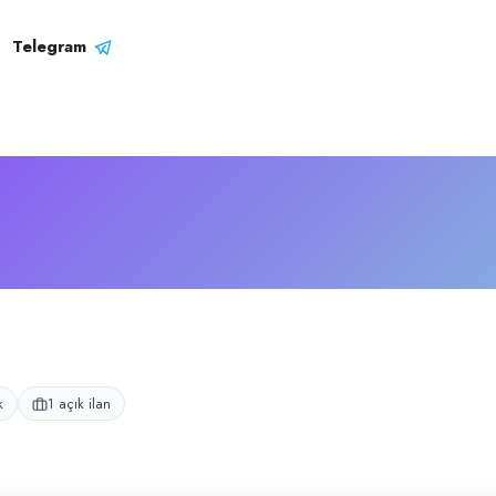
fili
 bir taşımacılık işletmesidir.
Telegram
k
1 açık ilan