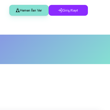
Hemen İlan Ver
Giriş/Kayıt