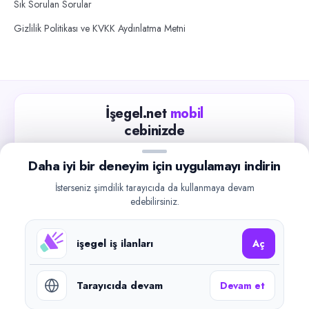
Sık Sorulan Sorular
Gizlilik Politikası ve KVKK Aydınlatma Metni
İşegel.net
mobil
cebinizde
Güncel iş ilanlarını takip edin, işverenlerle hızlıca
Daha iyi bir deneyim için uygulamayı indirin
iletişime geçin.
İsterseniz şimdilik tarayıcıda da kullanmaya devam
App Store
Google Play
edebilirsiniz.
işegel iş ilanları
Aç
Tarayıcıda devam
Devam et
©
2026
işegel.net. Tüm hakları saklıdır.