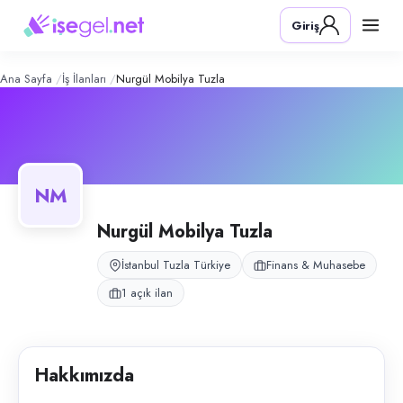
Nurgül Mobilya Tuzla
– Şirket Profili
Konum:
Tuzla, İstanbul
Giriş
Nurgül Mobilya, İstanbul Tuzla’da kurumsal mobilya mağazaları için m
Açık pozisyonlar
Muhasebe Sorumlusu
Ana Sayfa
İş İlanları
Nurgül Mobilya Tuzla
NM
Nurgül Mobilya Tuzla
İstanbul Tuzla Türkiye
Finans & Muhasebe
1 açık ilan
Hakkımızda